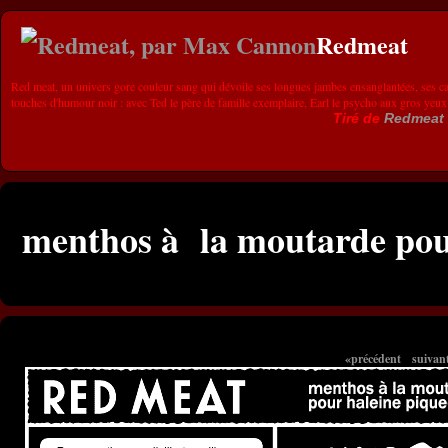
Redmeat
Red meat, un univers gore couleur sang qui dévoile ses longues jambes ensanglantées, ses ca
touches d'humour noir : avec Ted le père de famille exemplaire, Earl le psycho aux gros yeux
Tiré de
Redmeat
menthos à la moutarde pou
«précédent
suivan