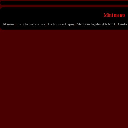
Mini menu
Maison
-
Tous les webcomics
-
La librairie Lapin
-
Mentions légales et RGPD
-
Contac