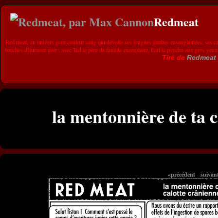
Redmeat
Red meat, un univers gore couleur sang qui dévoile ses longues jambes ensanglantées, ses ca
touches d'humour noir : avec Ted le père de famille exemplaire, Earl le psycho aux gros yeux
Tiré de
Redmeat
la mentonnière de ta c
«précédent
suivan