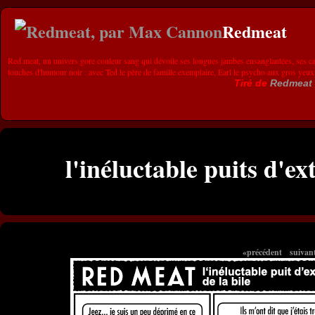
Redmeat
Red meat, un univers gore couleur sang qui dévoile ses longues jambes ensanglantées, ses ca
touches d'humour noir : avec Ted le père de famille exemplaire, Earl le psycho aux gros yeux
Tiré de
Redmeat
l'inéluctable puits d'ex
«précédent
suivan