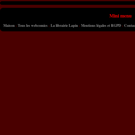
Mini menu
Maison
-
Tous les webcomics
-
La librairie Lapin
-
Mentions légales et RGPD
-
Contac