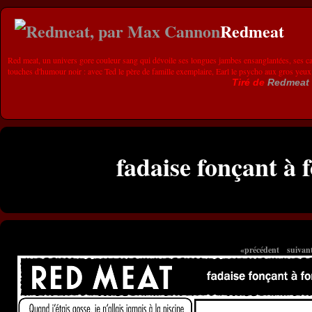
Redmeat
Red meat, un univers gore couleur sang qui dévoile ses longues jambes ensanglantées, ses ca
touches d'humour noir : avec Ted le père de famille exemplaire, Earl le psycho aux gros yeux
Tiré de
Redmeat
fadaise fonçant à 
«précédent
suivan