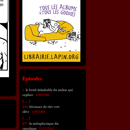
Episodes
1.
le bruit inimitable du melon qui
explose
10/6/1996
(...)
430.
bivouacs de rire vert
olive
14/9/2004
(...)
857.
la métaphysique du
caustique
25/12/2012