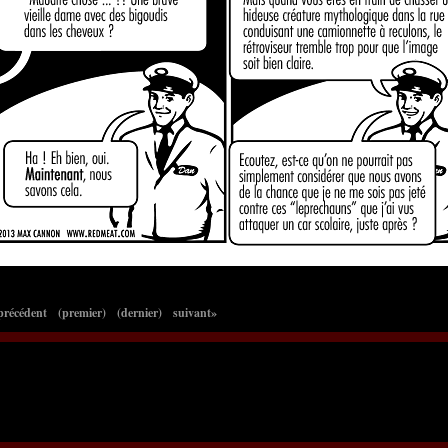
précédent
(premier)
(dernier)
suivant»