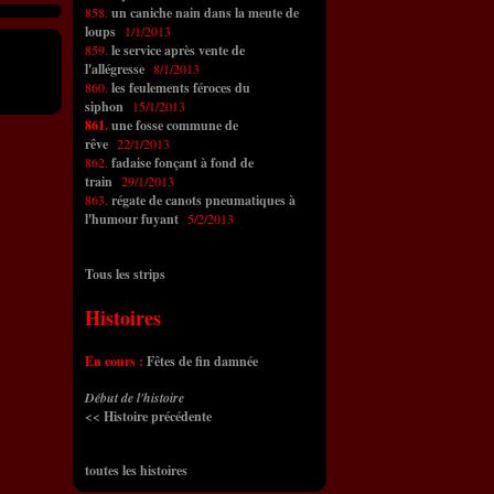
858.
un caniche nain dans la meute de
loups
1/1/2013
859.
le service après vente de
l'allégresse
8/1/2013
860.
les feulements féroces du
siphon
15/1/2013
861.
une fosse commune de
rêve
22/1/2013
862.
fadaise fonçant à fond de
train
29/1/2013
863.
régate de canots pneumatiques à
l'humour fuyant
5/2/2013
Tous les strips
Histoires
En cours :
Fêtes de fin damnée
Début de l'histoire
<< Histoire précédente
toutes les histoires