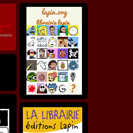
 grosses
on.
uméric
.