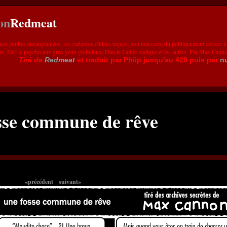
Redmeat
ues jambes ensanglantées, ses cadavres d'idées reçues, son massacre du politiquement correct à
re, Earl le psycho aux gros yeux globuleux, Dan le Laitier sadique et les autres. Par Max Cann
Tiré de
Redmeat
et traduit par Phiip jusqu'au 420 puis par
n
sse commune de rêve
«précédent
suivant»