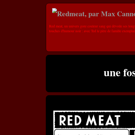
Red meat, un univers gore couleur sang qui dévoile ses long
touches d'humour noir : avec Ted le père de famille exemplai
une fo