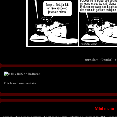
(premier)
(dernier)
s
Voir le seul commentaire
Mini menu
Maison
-
Tous les webcomics
-
La librairie Lapin
-
Mentions légales et RGPD
-
Contac