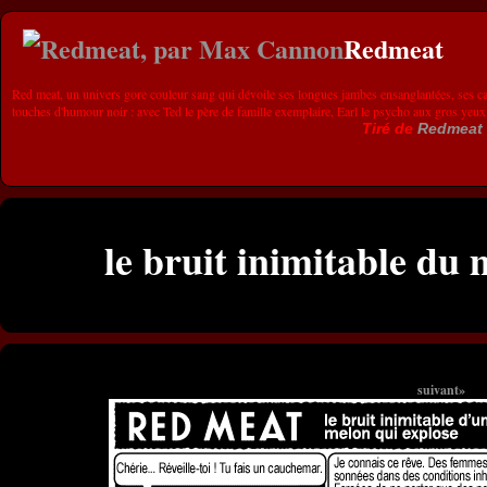
Redmeat
Red meat, un univers gore couleur sang qui dévoile ses longues jambes ensanglantées, ses ca
touches d'humour noir : avec Ted le père de famille exemplaire, Earl le psycho aux gros yeux
Tiré de
Redmeat
le bruit inimitable du 
suivant»