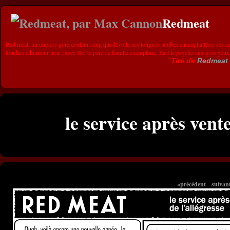
Redmeat
Red meat, un univers gore couleur sang qui dévoile ses longues jambes ensanglantées, ses ca
touches d'humour noir : avec Ted le père de famille exemplaire, Earl le psycho aux gros yeux
Tiré de
Redmeat
le service après vente
«précédent
suivan