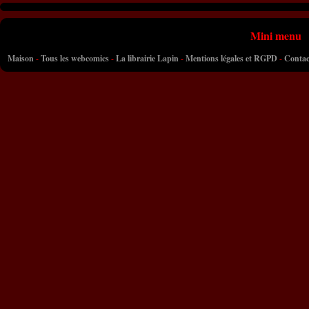
Mini menu
Maison
-
Tous les webcomics
-
La librairie Lapin
-
Mentions légales et RGPD
-
Contac