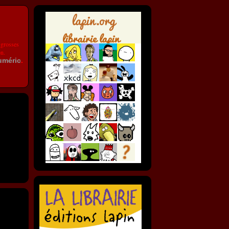
 grosses
on.
uméric
.