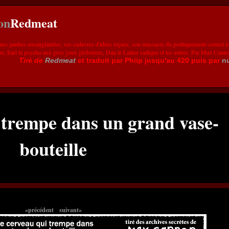
Redmeat
ues jambes ensanglantées, ses cadavres d'idées reçues, son massacre du politiquement correct à
re, Earl le psycho aux gros yeux globuleux, Dan le Laitier sadique et les autres. Par Max Cann
Tiré de
Redmeat
et traduit par Phiip jusqu'au 420 puis par
n
i trempe dans un grand vase-
bouteille
«précédent
suivant»