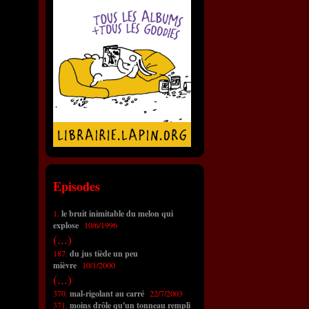
Episodes
1.
le bruit inimitable du melon qui
explose
10/6/1996
(...)
187.
du jus tiède un peu
mièvre
10/1/2000
(...)
370.
mal-rigolant au carré
22/7/2003
371.
moins drôle qu'un tonneau rempli