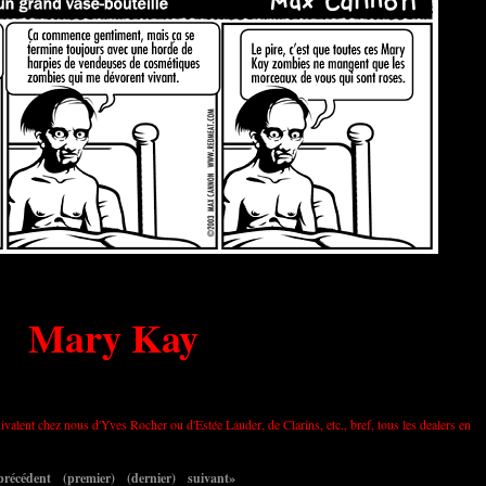
Mary Kay
alent chez nous d'Yves Rocher ou d'Estée Lauder, de Clarins, etc., bref, tous les dealers en
précédent
(premier)
(dernier)
suivant»