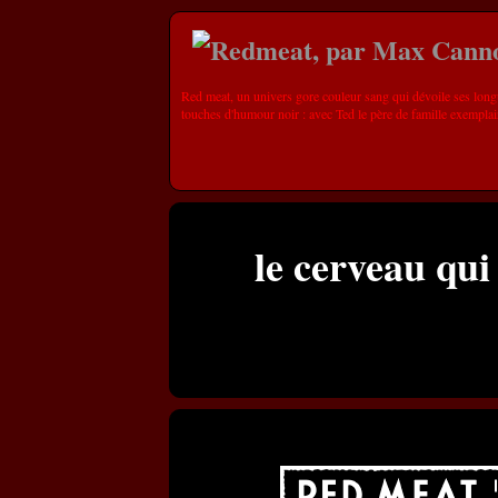
Red meat, un univers gore couleur sang qui dévoile ses long
touches d'humour noir : avec Ted le père de famille exemplai
le cerveau qu