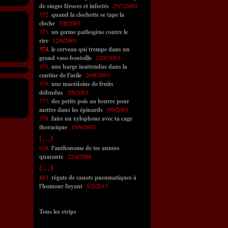
de singes féroces et infectés
29/7/2003
372.
quand la clochette se tape la
cloche
5/8/2003
373.
un germe pathogène contre le
rire
12/8/2003
374.
le cerveau qui trempe dans un
grand vase-bouteille
12/8/2003
375.
une barge inattendue dans la
cantine de l'asile
26/8/2003
376.
une macédoine de fruits
défendus
2/9/2003
377.
des petits pois au beurre pour
mettre dans les épinards
9/9/2003
378.
faire un xylophone avec ta cage
thoracique
16/9/2003
(...)
618.
l'anthonome de tes années
quarante
22/4/2008
(...)
863.
régate de canots pneumatiques à
l'humour fuyant
5/2/2013
Tous les strips