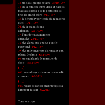
73.
un sous-groupe entassé
27/10/1997
74.
de la comédie aussi vieille et flasque,
mais aussi drôle que la peau sous les
bras de grand-mère
3/11/1997
75.
le héraut hyper-tendu du n'importe
quoi
10/11/1997
76.
de la cruauté sans
animaux
17/11/1997
77.
l'antidote aux moments
agréables
24/11/1997
78.
des glaces aux poneys pour le
personnel
1/12/1997
79.
des rationnements de rancune aux
relents de rhum
8/12/1997
80.
une guirlande de marques de
dents
15/12/1997
(...)
469.
assemblage de tessons de comédie
exhumés
14/6/2005
(...)
863.
régate de canots pneumatiques à
l'humour fuyant
5/2/2013
Tous les strips