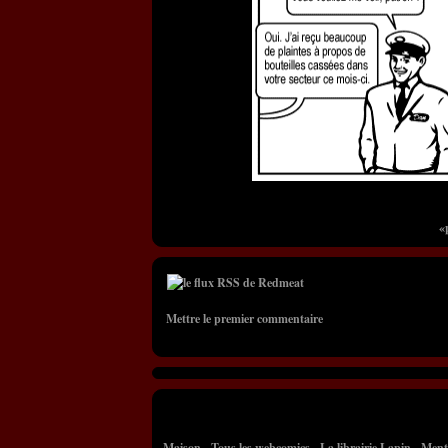
«
Mettre le premier commentaire
Maison
-
Tous les webcomics
-
La librairie Lapin
-
Ment