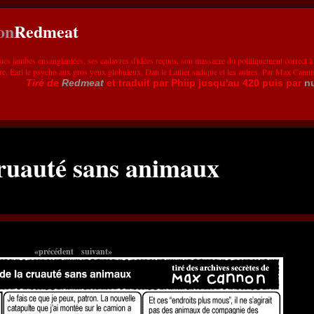
Redmeat
ues jambes ensanglantées, ses cadavres d'idées reçues, son massacre du politiquement correct à
re, Earl le psycho aux gros yeux globuleux, Dan le Laitier sadique et les autres. Par Max Cann
Tiré de
Redmeat
et traduit par Phiip jusqu'au 420 puis par
n
cruauté sans animaux
«précédent
suivant»