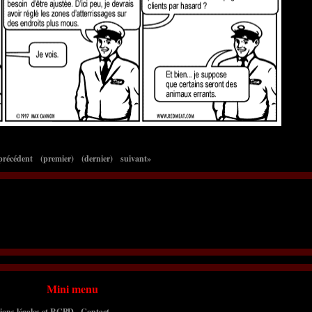
précédent
(premier)
(dernier)
suivant»
Mini menu
ions légales et RGPD
-
Contact