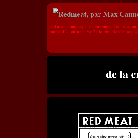
Red meat, un univers gore couleur sang qui dévoile ses long
touches d'humour noir : avec Ted le père de famille exemplai
de la 