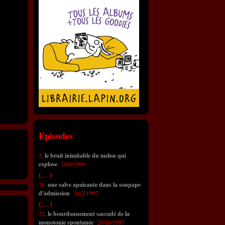
Episodes
1.
le bruit inimitable du melon qui
explose
10/6/1996
(...)
38.
une salve apaisante dans la soupape
d'admission
24/2/1997
(...)
72.
le bourdonnement saccadé de la
monotonie spontanée
20/10/1997