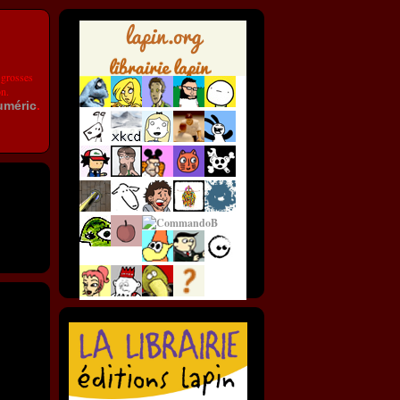
 grosses
on.
uméric
.