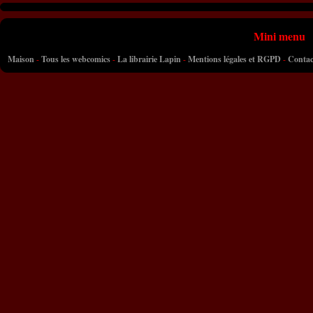
Mini menu
Maison
-
Tous les webcomics
-
La librairie Lapin
-
Mentions légales et RGPD
-
Contac