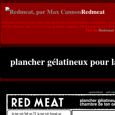
Redmeat
Red meat, un univers gore couleur sang qui dévoile ses longues jambes ensanglantées, ses ca
touches d'humour noir : avec Ted le père de famille exemplaire, Earl le psycho aux gros yeux
Tiré de
Redmeat
plancher gélatineux pour l
«précédent
suivan