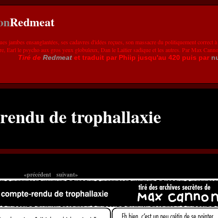
Redmeat
ues jambes ensanglantées, ses cadavres d'idées reçues, son massacre du politiquement correct à
re, Earl le psycho aux gros yeux globuleux, Dan le Laitier sadique et les autres. Par Max Cann
Tiré de
Redmeat
et traduit par Phiip jusqu'au 420 puis par
n
rendu de trophallaxie
«précédent
suivant»