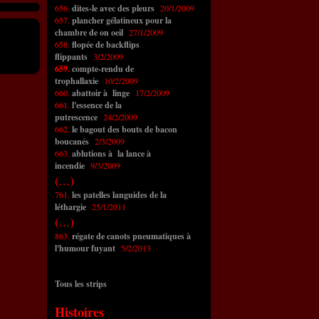
656.
dites-le avec des pleurs
20/1/2009
657.
plancher gélatineux pour la
chambre de on oeil
27/1/2009
658.
flopée de backflips
flippants
3/2/2009
659.
compte-rendu de
trophallaxie
10/2/2009
660.
abattoir à linge
17/2/2009
661.
l'essence de la
putrescence
24/2/2009
662.
le bagout des bouts de bacon
boucanés
2/3/2009
663.
ablutions à la lance à
incendie
9/3/2009
(...)
761.
les patelles languides de la
léthargie
25/1/2011
(...)
863.
régate de canots pneumatiques à
l'humour fuyant
5/2/2013
Tous les strips
Histoires