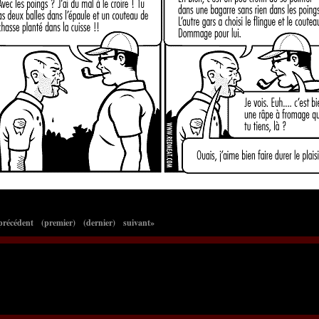
précédent
(premier)
(dernier)
suivant»