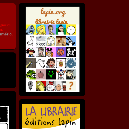
 grosses
on.
uméric
.