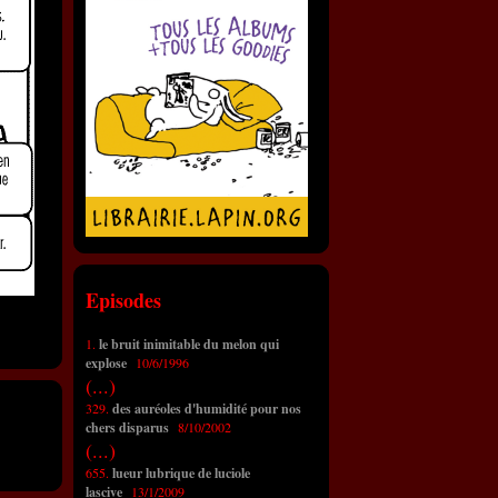
Episodes
1.
le bruit inimitable du melon qui
explose
10/6/1996
(...)
329.
des auréoles d'humidité pour nos
chers disparus
8/10/2002
(...)
655.
lueur lubrique de luciole
lascive
13/1/2009