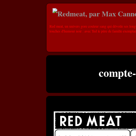
Red meat, un univers gore couleur sang qui dévoile ses long
touches d'humour noir : avec Ted le père de famille exemplai
compte-