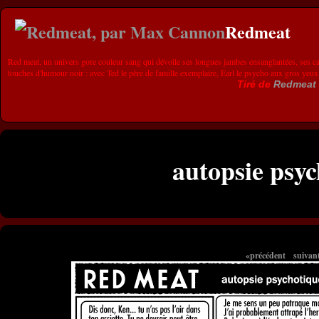
Redmeat
Red meat, un univers gore couleur sang qui dévoile ses longues jambes ensanglantées, ses ca
touches d'humour noir : avec Ted le père de famille exemplaire, Earl le psycho aux gros yeux
Tiré de
Redmeat
autopsie psyc
«précédent
suivan