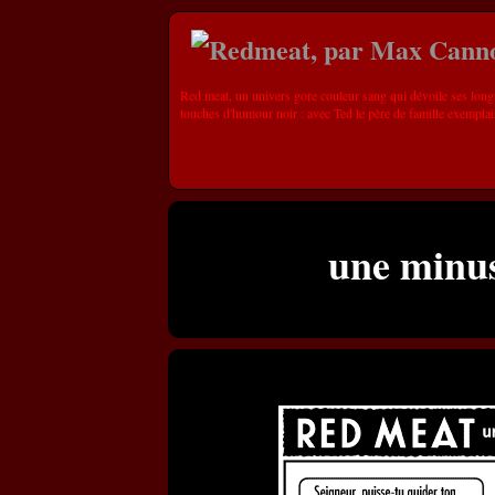
Red meat, un univers gore couleur sang qui dévoile ses long
touches d'humour noir : avec Ted le père de famille exemplai
une minus