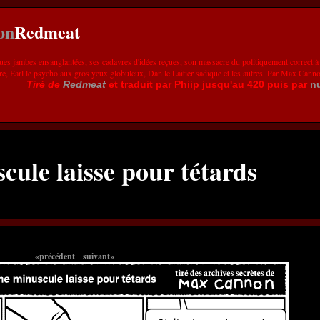
Redmeat
ues jambes ensanglantées, ses cadavres d'idées reçues, son massacre du politiquement correct à
re, Earl le psycho aux gros yeux globuleux, Dan le Laitier sadique et les autres. Par Max Cann
Tiré de
Redmeat
et traduit par Phiip jusqu'au 420 puis par
n
cule laisse pour tétards
«précédent
suivant»