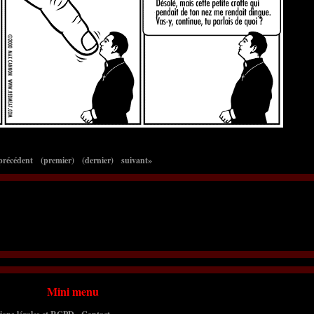
précédent
(premier)
(dernier)
suivant»
Mini menu