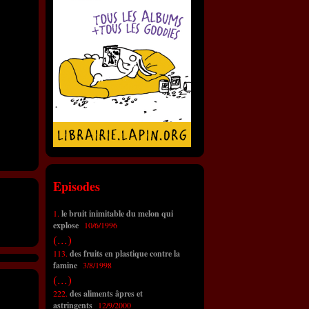
Episodes
1.
le bruit inimitable du melon qui
explose
10/6/1996
(...)
113.
des fruits en plastique contre la
famine
3/8/1998
(...)
222.
des aliments âpres et
astringents
12/9/2000