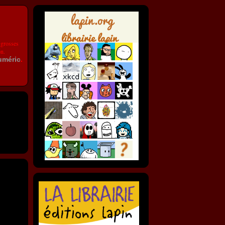
 grosses
on.
uméric
.