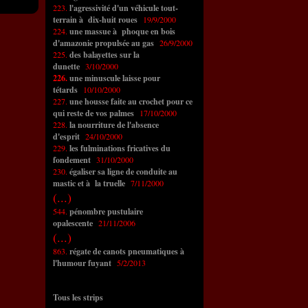
223.
l'agressivité d'un véhicule tout-
terrain à dix-huit roues
19/9/2000
224.
une massue à phoque en bois
d'amazonie propulsée au gas
26/9/2000
225.
des balayettes sur la
dunette
3/10/2000
226.
une minuscule laisse pour
tétards
10/10/2000
227.
une housse faite au crochet pour ce
qui reste de vos palmes
17/10/2000
228.
la nourriture de l'absence
d'esprit
24/10/2000
229.
les fulminations fricatives du
fondement
31/10/2000
230.
égaliser sa ligne de conduite au
mastic et à la truelle
7/11/2000
(...)
544.
pénombre pustulaire
opalescente
21/11/2006
(...)
863.
régate de canots pneumatiques à
l'humour fuyant
5/2/2013
Tous les strips