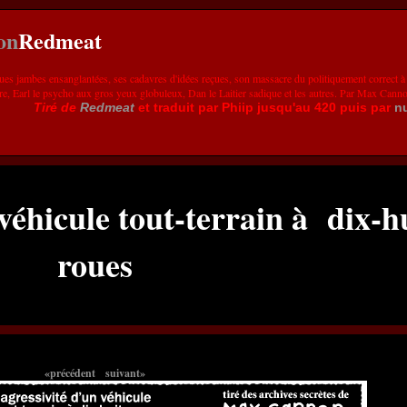
Redmeat
ues jambes ensanglantées, ses cadavres d'idées reçues, son massacre du politiquement correct à
re, Earl le psycho aux gros yeux globuleux, Dan le Laitier sadique et les autres. Par Max Cann
Tiré de
Redmeat
et traduit par Phiip jusqu'au 420 puis par
n
 véhicule tout-terrain à dix-h
roues
«précédent
suivant»