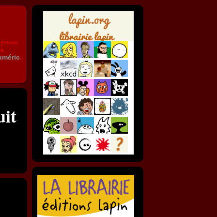
 grosses
on.
uméric
.
uit