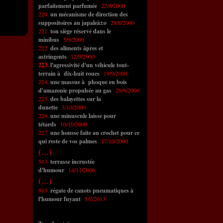
parfaitement parfumée
22/8/2000
220.
un mécanisme de direction des
suppositoires au japaleà±o
29/8/2000
221.
ton siège réservé dans le
minibus
5/9/2000
222.
des aliments âpres et
astringents
12/9/2000
223.
l'agressivité d'un véhicule tout-
terrain à dix-huit roues
19/9/2000
224.
une massue à phoque en bois
d'amazonie propulsée au gas
26/9/2000
225.
des balayettes sur la
dunette
3/10/2000
226.
une minuscule laisse pour
tétards
10/10/2000
227.
une housse faite au crochet pour ce
qui reste de vos palmes
17/10/2000
(...)
543.
terrasse incrustée
d'humour
14/11/2006
(...)
863.
régate de canots pneumatiques à
l'humour fuyant
5/2/2013