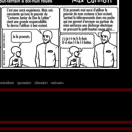
précédent
(premier)
(dernier)
suivant»