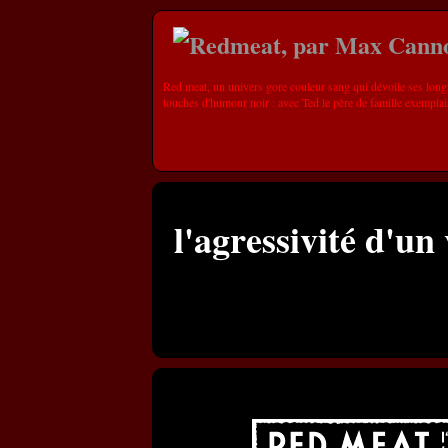
Red meat, un univers gore couleur sang qui dévoile ses long
touches d'humour noir : avec Ted le père de famille exemplai
l'agressivité d'un