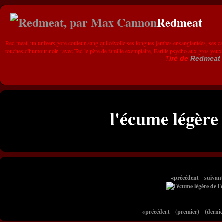
Redmeat
Red meat, un univers gore couleur sang qui dévoile ses longues jambes ensanglantées, ses ca
touches d'humour noir : avec Ted le père de famille exemplaire, Earl le psycho aux gros yeux
Tiré de
Redmeat
l'écume légère 
«précédent
suivan
«précédent
(premier)
(dernie