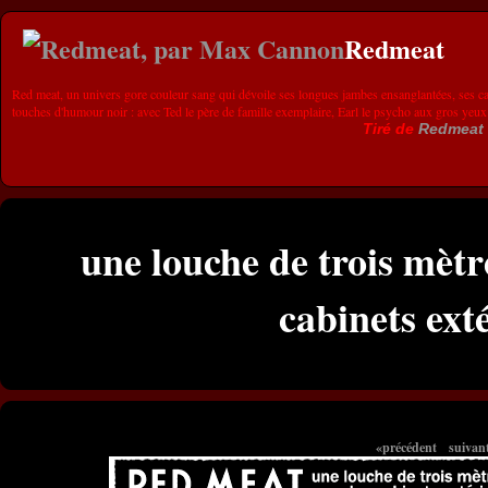
Redmeat
Red meat, un univers gore couleur sang qui dévoile ses longues jambes ensanglantées, ses ca
touches d'humour noir : avec Ted le père de famille exemplaire, Earl le psycho aux gros yeux
Tiré de
Redmeat
une louche de trois mètr
cabinets ext
«précédent
suivan