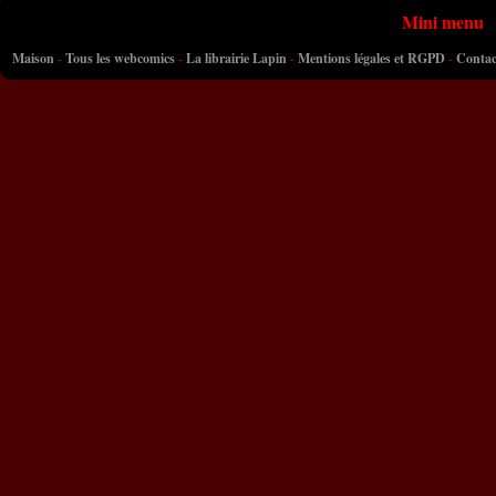
Mini menu
Maison
-
Tous les webcomics
-
La librairie Lapin
-
Mentions légales et RGPD
-
Contac