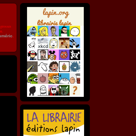
 grosses
on.
uméric
.