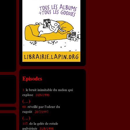
Episodes
1.
le bruit inimitable du melon qui
explose
10/6/1996
(...)
60.
réveillé par l'odeur du
ragoût
28/7/1997
(...)
117.
de la gelée de rotule
pulvérisée
31/8/1998