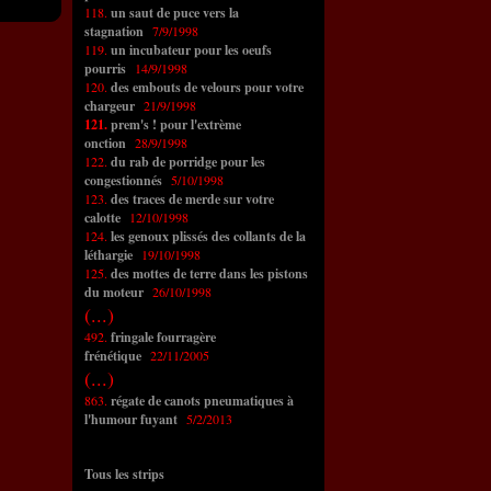
118.
un saut de puce vers la
stagnation
7/9/1998
119.
un incubateur pour les oeufs
pourris
14/9/1998
120.
des embouts de velours pour votre
chargeur
21/9/1998
121.
prem's ! pour l'extrème
onction
28/9/1998
122.
du rab de porridge pour les
congestionnés
5/10/1998
123.
des traces de merde sur votre
calotte
12/10/1998
124.
les genoux plissés des collants de la
léthargie
19/10/1998
125.
des mottes de terre dans les pistons
du moteur
26/10/1998
(...)
492.
fringale fourragère
frénétique
22/11/2005
(...)
863.
régate de canots pneumatiques à
l'humour fuyant
5/2/2013
Tous les strips