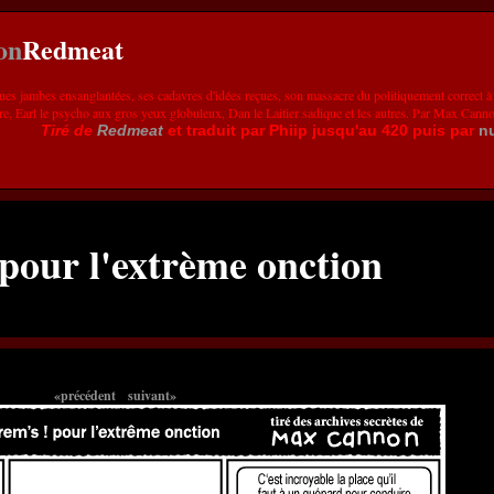
Redmeat
ues jambes ensanglantées, ses cadavres d'idées reçues, son massacre du politiquement correct à
re, Earl le psycho aux gros yeux globuleux, Dan le Laitier sadique et les autres. Par Max Cann
Tiré de
Redmeat
et traduit par Phiip jusqu'au 420 puis par
n
 pour l'extrème onction
«précédent
suivant»