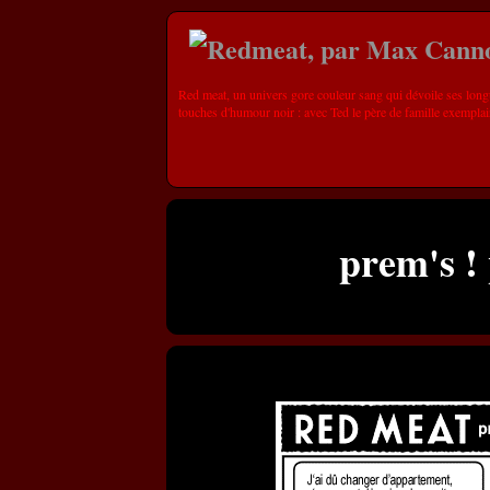
Red meat, un univers gore couleur sang qui dévoile ses long
touches d'humour noir : avec Ted le père de famille exemplai
prem's !