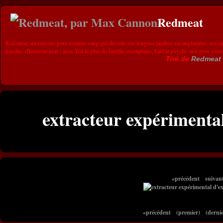
Redmeat
Red meat, un univers gore couleur sang qui dévoile ses longues jambes ensanglantées, ses ca
touches d'humour noir : avec Ted le père de famille exemplaire, Earl le psycho aux gros yeux
Tiré de
Redmeat
extracteur expérimental
«précédent
suivan
«précédent
(premier)
(dernie