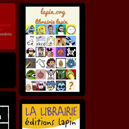
 grosses
on.
uméric
.