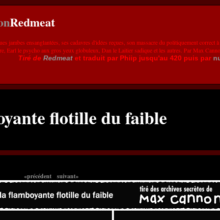
Redmeat
ues jambes ensanglantées, ses cadavres d'idées reçues, son massacre du politiquement correct à
re, Earl le psycho aux gros yeux globuleux, Dan le Laitier sadique et les autres. Par Max Cann
Tiré de
Redmeat
et traduit par Phiip jusqu'au 420 puis par
n
yante flotille du faible
«précédent
suivant»