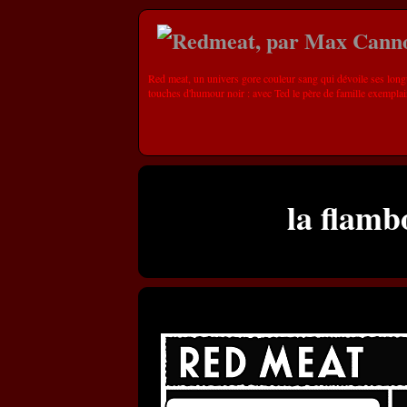
Red meat, un univers gore couleur sang qui dévoile ses long
touches d'humour noir : avec Ted le père de famille exemplai
la flambo