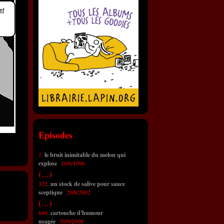
Episodes
1.
le bruit inimitable du melon qui
explose
10/6/1996
(...)
322.
un stock de salive pour sauce
sceptique
20/8/2002
(...)
640.
cartouche d'humour
usagée
30/9/2008