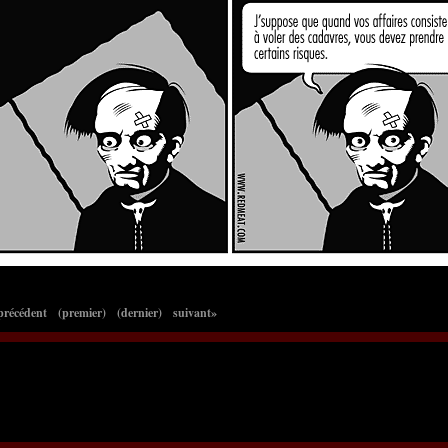
précédent
(premier)
(dernier)
suivant»