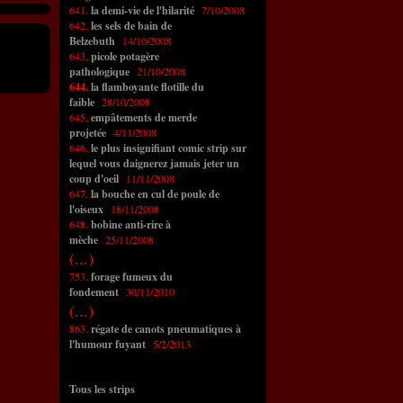
641.
la demi-vie de l'hilarité
7/10/2008
642.
les sels de bain de
Belzebuth
14/10/2008
643.
picole potagère
pathologique
21/10/2008
644.
la flamboyante flotille du
faible
28/10/2008
645.
empâtements de merde
projetée
4/11/2008
646.
le plus insignifiant comic strip sur
lequel vous daignerez jamais jeter un
coup d'oeil
11/11/2008
647.
la bouche en cul de poule de
l'oiseux
18/11/2008
648.
bobine anti-rire à
mèche
25/11/2008
(...)
753.
forage fumeux du
fondement
30/11/2010
(...)
863.
régate de canots pneumatiques à
l'humour fuyant
5/2/2013
Tous les strips