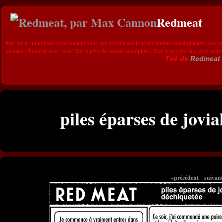
Redmeat
Red meat, un univers gore couleur sang qui dévoile ses longues jambes ensanglantées, ses ca
touches d'humour noir : avec Ted le père de famille exemplaire, Earl le psycho aux gros yeux
Tiré de
Redmeat
piles éparses de jovia
«précédent
suivan