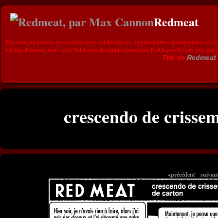
Redmeat
Red meat, un univers gore couleur sang qui dévoile ses longues jambes ensanglantées, ses ca
touches d'humour noir : avec Ted le père de famille exemplaire, Earl le psycho aux gros yeux
Tiré de
Redmeat
crescendo de crissem
«précédent
suivan