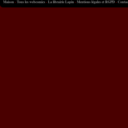
Maison
-
Tous les webcomics
-
La librairie Lapin
-
Mentions légales et RGPD
-
Contac