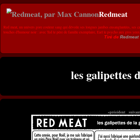
Redmeat
Red meat, un univers gore couleur sang qui dévoile ses longues jambes ensanglantées, ses ca
touches d'humour noir : avec Ted le père de famille exemplaire, Earl le psycho aux gros yeux
Tiré de
Redmeat
les galipettes 
«précédent
suivan