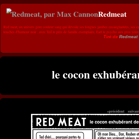
Redmeat
Red meat, un univers gore couleur sang qui dévoile ses longues jambes ensanglantées, ses ca
touches d'humour noir : avec Ted le père de famille exemplaire, Earl le psycho aux gros yeux
Tiré de
Redmeat
le cocon exhubéran
«précédent
suivan