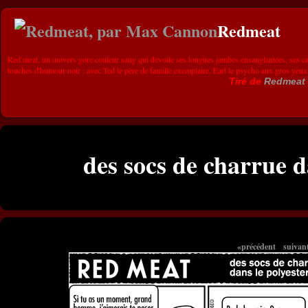
Redmeat
Red meat, un univers gore couleur sang qui dévoile ses longues jambes ensanglantées, ses ca
touches d'humour noir : avec Ted le père de famille exemplaire, Earl le psycho aux gros yeux
Tiré de
Redmeat
des socs de charrue d
«précédent
suivan