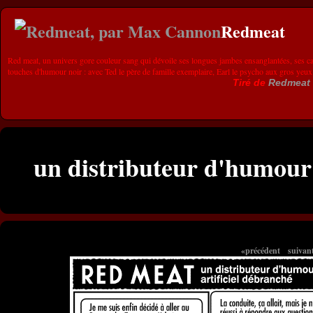
Redmeat
Red meat, un univers gore couleur sang qui dévoile ses longues jambes ensanglantées, ses ca
touches d'humour noir : avec Ted le père de famille exemplaire, Earl le psycho aux gros yeux
Tiré de
Redmeat
un distributeur d'humour 
«précédent
suivan