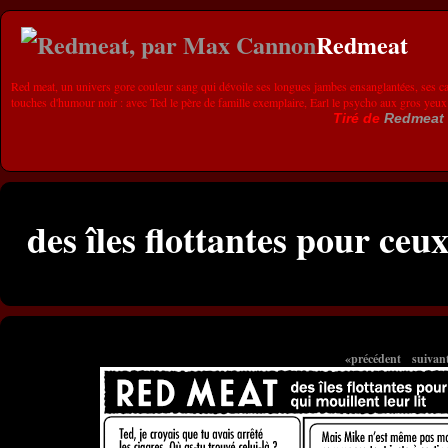
Redmeat
Red meat, un univers gore couleur sang qui dévoile ses longues jambes ensanglantées, ses ca
touches d'humour noir : avec Ted le père de famille exemplaire, Earl le psycho aux gros yeux
Tiré de
Redmeat
des îles flottantes pour ceux
«précédent
suivan