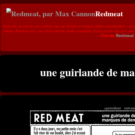
Redmeat
Red meat, un univers gore couleur sang qui dévoile ses longues jambes ensanglantées, ses ca
touches d'humour noir : avec Ted le père de famille exemplaire, Earl le psycho aux gros yeux
Tiré de
Redmeat
une guirlande de ma
«précédent
suivan