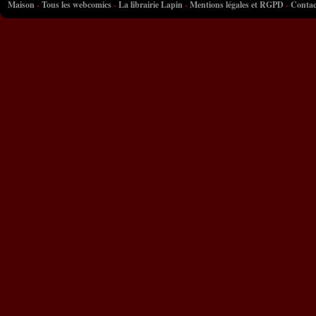
Maison
-
Tous les webcomics
-
La librairie Lapin
-
Mentions légales et RGPD
-
Contac