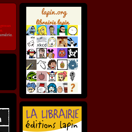
 grosses
on.
uméric
.