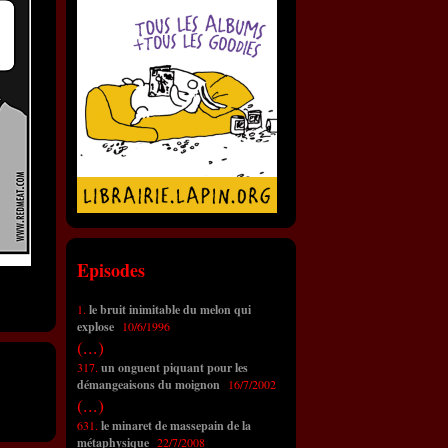
Episodes
1.
le bruit inimitable du melon qui
explose
10/6/1996
(...)
317.
un onguent piquant pour les
démangeaisons du moignon
16/7/2002
(...)
631.
le minaret de massepain de la
métaphysique
22/7/2008