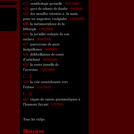
632.
ornithologie gestuelle
29/7/2008
633.
gavé de relents de daube
5/8/2008
634.
des moufles tricotées à la main
pour tes nageoires vestigiales
12/8/2008
635.
la métamorphose de la
léthargie
19/8/2008
636.
la jovialité extirpée de son
enclave
26/8/2008
637.
paroxysme de pure
insignifiance
9/9/2008
638.
défibrillateur de coeur
d'artichaut
16/9/2008
639.
la soeur jumelle de
l'aversion
23/9/2008
(...)
749.
la voie caoutchoutée vers
l'extase
2/11/2010
(...)
863.
régate de canots pneumatiques à
l'humour fuyant
5/2/2013
Tous les strips
Histoires