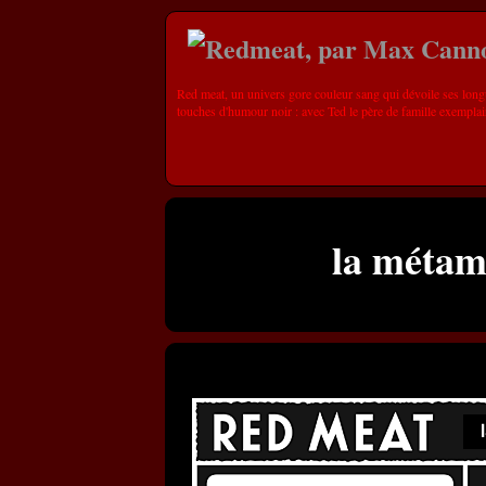
Red meat, un univers gore couleur sang qui dévoile ses long
touches d'humour noir : avec Ted le père de famille exemplai
la métam