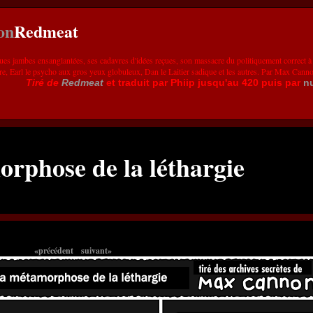
Redmeat
ues jambes ensanglantées, ses cadavres d'idées reçues, son massacre du politiquement correct à
re, Earl le psycho aux gros yeux globuleux, Dan le Laitier sadique et les autres. Par Max Cann
Tiré de
Redmeat
et traduit par Phiip jusqu'au 420 puis par
n
orphose de la léthargie
«précédent
suivant»