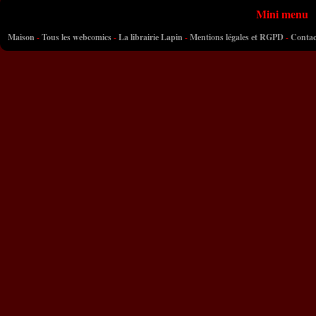
Mini menu
Maison
-
Tous les webcomics
-
La librairie Lapin
-
Mentions légales et RGPD
-
Contac