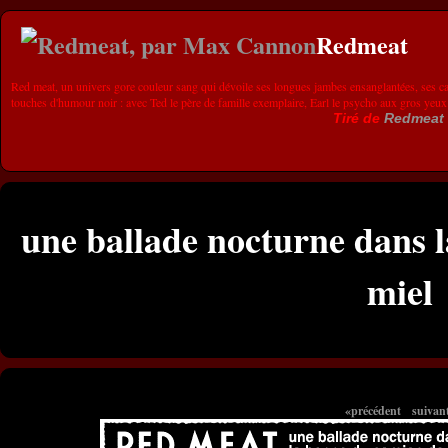
Redmeat
Red meat, un univers gore couleur sang qui dévoile ses longues jambes ensanglantées, ses ca
touches d'humour noir : avec Ted le père de famille exemplaire, Earl le psycho aux gros yeux
Tiré de
Redmeat
une ballade nocturne dans 
miel
«précédent
suivan