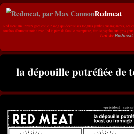
Redmeat
Red meat, un univers gore couleur sang qui dévoile ses longues jambes ensanglantées, ses ca
touches d'humour noir : avec Ted le père de famille exemplaire, Earl le psycho aux gros yeux
Tiré de
Redmeat
la dépouille putréfiée de 
«précédent
suivan