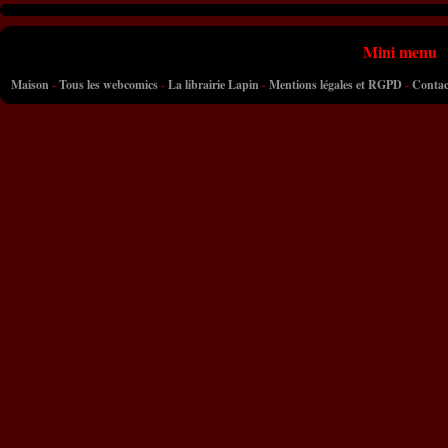
Mini menu
Maison
-
Tous les webcomics
-
La librairie Lapin
-
Mentions légales et RGPD
-
Contac