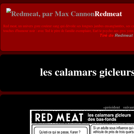
Redmeat
Red meat, un univers gore couleur sang qui dévoile ses longues jambes ensanglantées, ses ca
touches d'humour noir : avec Ted le père de famille exemplaire, Earl le psycho aux gros yeux
Tiré de
Redmeat
les calamars gicleur
«précédent
suivan