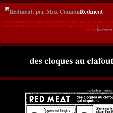
Redmeat
Red meat, un univers gore couleur sang qui dévoile ses longues jambes ensanglantées, ses ca
touches d'humour noir : avec Ted le père de famille exemplaire, Earl le psycho aux gros yeux
Tiré de
Redmeat
des cloques au clafout
«précédent
suivan