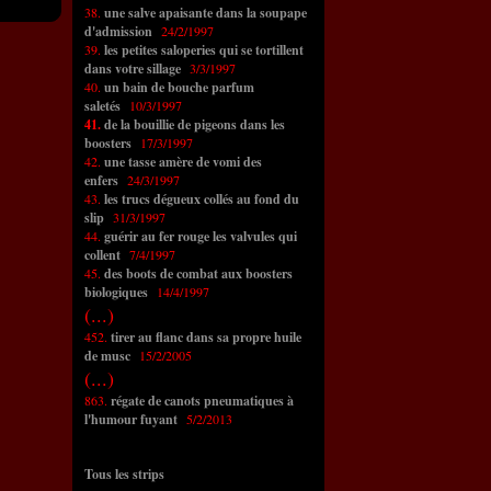
38.
une salve apaisante dans la soupape
d'admission
24/2/1997
39.
les petites saloperies qui se tortillent
dans votre sillage
3/3/1997
40.
un bain de bouche parfum
saletés
10/3/1997
41.
de la bouillie de pigeons dans les
boosters
17/3/1997
42.
une tasse amère de vomi des
enfers
24/3/1997
43.
les trucs dégueux collés au fond du
slip
31/3/1997
44.
guérir au fer rouge les valvules qui
collent
7/4/1997
45.
des boots de combat aux boosters
biologiques
14/4/1997
(...)
452.
tirer au flanc dans sa propre huile
de musc
15/2/2005
(...)
863.
régate de canots pneumatiques à
l'humour fuyant
5/2/2013
Tous les strips