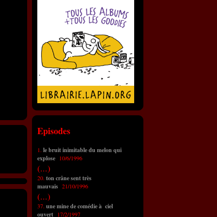
Episodes
1.
le bruit inimitable du melon qui
explose
10/6/1996
(...)
20.
ton crâne sent très
mauvais
21/10/1996
(...)
37.
une mine de comédie à ciel
ouvert
17/2/1997