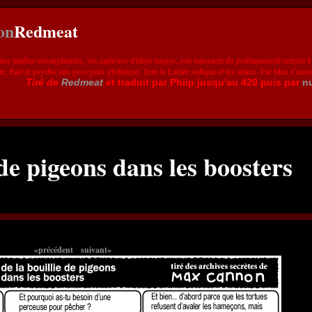
Redmeat
ues jambes ensanglantées, ses cadavres d'idées reçues, son massacre du politiquement correct à
re, Earl le psycho aux gros yeux globuleux, Dan le Laitier sadique et les autres. Par Max Cann
Tiré de
Redmeat
et traduit par Phiip jusqu'au 420 puis par
n
 de pigeons dans les boosters
«précédent
suivant»