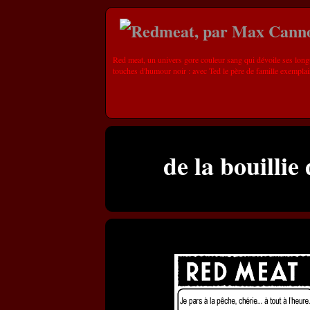
Red meat, un univers gore couleur sang qui dévoile ses long
touches d'humour noir : avec Ted le père de famille exemplai
de la bouillie