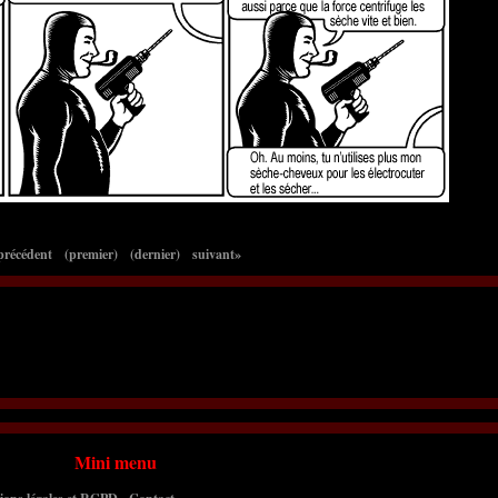
précédent
(premier)
(dernier)
suivant»
Mini menu