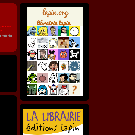
 grosses
on.
uméric
.