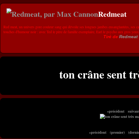
Redmeat
Red meat, un univers gore couleur sang qui dévoile ses longues jambes ensanglantées, ses ca
touches d'humour noir : avec Ted le père de famille exemplaire, Earl le psycho aux gros yeux
Tiré de
Redmeat
ton crâne sent t
«précédent
suivan
«précédent
(premier)
(dernie