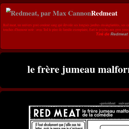
Redmeat
Red meat, un univers gore couleur sang qui dévoile ses longues jambes ensanglantées, ses ca
touches d'humour noir : avec Ted le père de famille exemplaire, Earl le psycho aux gros yeux
Tiré de
Redmeat
le frère jumeau malfo
«précédent
suivan