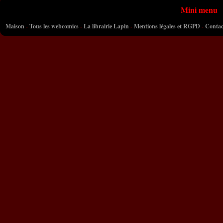
Mini menu
Maison
-
Tous les webcomics
-
La librairie Lapin
-
Mentions légales et RGPD
-
Contac