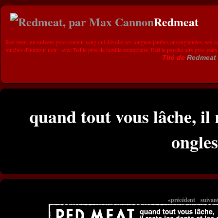
Redmeat
Red meat, un univers gore couleur sang qui dévoile ses longues jambes ensanglantées, ses ca
touches d'humour noir : avec Ted le père de famille exemplaire, Earl le psycho aux gros yeux
Tiré de
Redmeat
quand tout vous lâche, il r
ongles
«précédent
suivan