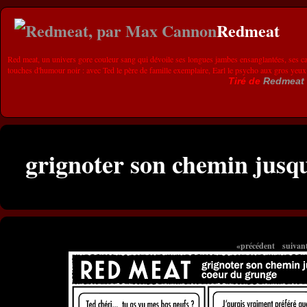
Redmeat
Red meat, un univers gore couleur sang qui dévoile ses longues jambes ensanglantées, ses ca
touches d'humour noir : avec Ted le père de famille exemplaire, Earl le psycho aux gros yeux
Tiré de
Redmeat
grignoter son chemin jusq
«précédent
suivan