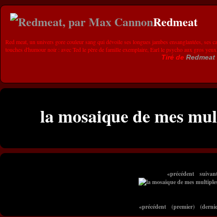
Redmeat
Red meat, un univers gore couleur sang qui dévoile ses longues jambes ensanglantées, ses ca
touches d'humour noir : avec Ted le père de famille exemplaire, Earl le psycho aux gros yeux
Tiré de
Redmeat
la mosaique de mes mul
«précédent
suivan
«précédent
(premier)
(dernie