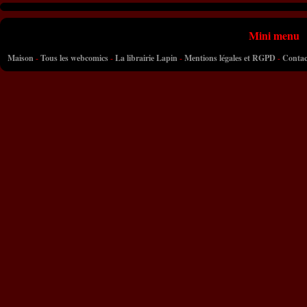
Mini menu
Maison
-
Tous les webcomics
-
La librairie Lapin
-
Mentions légales et RGPD
-
Contac