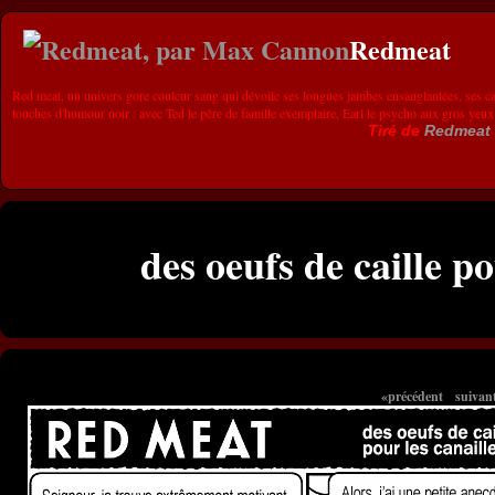
Redmeat
Red meat, un univers gore couleur sang qui dévoile ses longues jambes ensanglantées, ses ca
touches d'humour noir : avec Ted le père de famille exemplaire, Earl le psycho aux gros yeux
Tiré de
Redmeat
des oeufs de caille po
«précédent
suivan