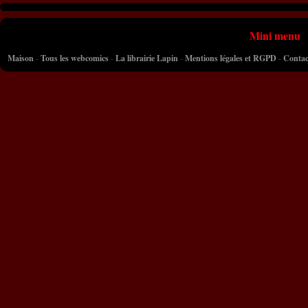
Mini menu
Maison
-
Tous les webcomics
-
La librairie Lapin
-
Mentions légales et RGPD
-
Contac