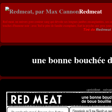
Redmeat
Red meat, un univers gore couleur sang qui dévoile ses longues jambes ensanglantées, ses ca
touches d'humour noir : avec Ted le père de famille exemplaire, Earl le psycho aux gros yeux
Tiré de
Redmeat
une bonne bouchée de
«précédent
suivan