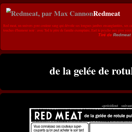
Redmeat
Red meat, un univers gore couleur sang qui dévoile ses longues jambes ensanglantées, ses ca
touches d'humour noir : avec Ted le père de famille exemplaire, Earl le psycho aux gros yeux
Tiré de
Redmeat
de la gelée de rotu
«précédent
suivan