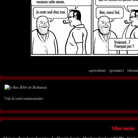
«précédent
(premier)
(dernie
Voir le seul commentaire
Mini menu