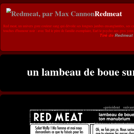
Redmeat
Red meat, un univers gore couleur sang qui dévoile ses longues jambes ensanglantées, ses ca
touches d'humour noir : avec Ted le père de famille exemplaire, Earl le psycho aux gros yeux
Tiré de
Redmeat
un lambeau de boue s
«précédent
suivan