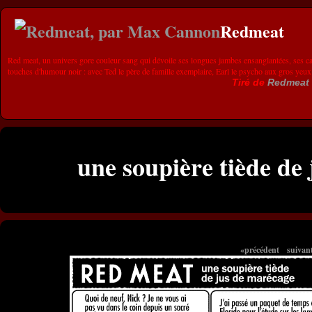
Redmeat
Red meat, un univers gore couleur sang qui dévoile ses longues jambes ensanglantées, ses ca
touches d'humour noir : avec Ted le père de famille exemplaire, Earl le psycho aux gros yeux
Tiré de
Redmeat
une soupière tiède de
«précédent
suivan