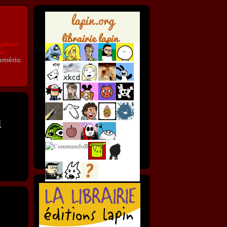
 grosses
on.
uméric
.
u