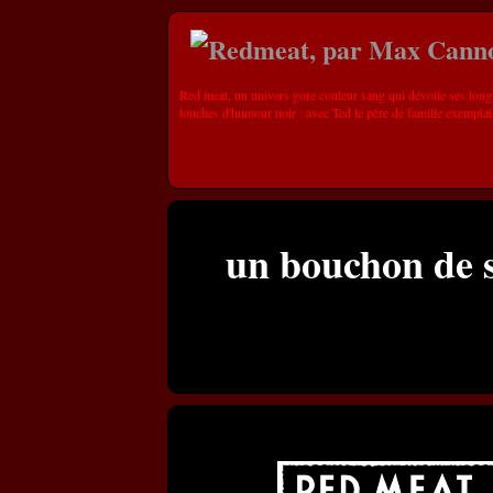
Red meat, un univers gore couleur sang qui dévoile ses long
touches d'humour noir : avec Ted le père de famille exemplai
un bouchon de s