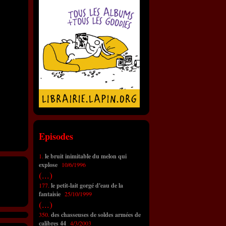
Episodes
1.
le bruit inimitable du melon qui
explose
10/6/1996
(...)
177.
le petit-lait gorgé d'eau de la
fantaisie
25/10/1999
(...)
350.
des chasseuses de soldes armées de
calibres 44
4/3/2003