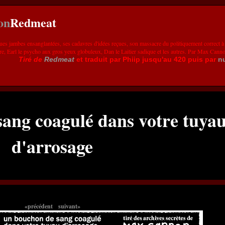
Redmeat
ues jambes ensanglantées, ses cadavres d'idées reçues, son massacre du politiquement correct à
re, Earl le psycho aux gros yeux globuleux, Dan le Laitier sadique et les autres. Par Max Cann
Tiré de
Redmeat
et traduit par Phiip jusqu'au 420 puis par
n
ang coagulé dans votre tuya
d'arrosage
«précédent
suivant»