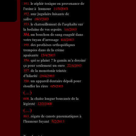
351.
le zéphir toxique en provenance de
l'usine à humour
11/3/2003
352.
une jugulaire luisante de
salive
18/3/2003
353.
le chatouillement de l'asphalte sur
la bedaine de vos espoirs
1/4/2003
354.
un bouchon de sang coagulé dans
votre tuyau d'arrosage
8/4/2003
355.
des prothèses orthopédiques
trempées dans de la crème
apaisante
15/4/2003
356.
qui se plaint ? le gamin m'a dessiné
ça pour seulement un euro
22/4/2003
357.
de la monotonie teintée
d'hilarité
29/4/2003
358.
un appareil dentaire dépoli pour
étouffer les rires
6/5/2003
(...)
608.
la chaise longue boucanée de la
légèreté
12/2/2008
(...)
863.
régate de canots pneumatiques à
l'humour fuyant
5/2/2013