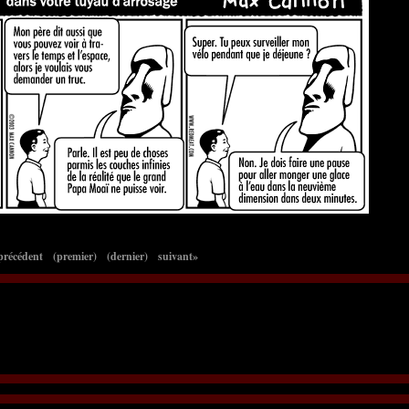
précédent
(premier)
(dernier)
suivant»