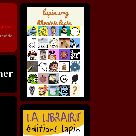
 grosses
on.
uméric
.
mer