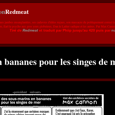
Redmeat
ues jambes ensanglantées, ses cadavres d'idées reçues, son massacre du politiquement correct à
re, Earl le psycho aux gros yeux globuleux, Dan le Laitier sadique et les autres. Par Max Cann
Tiré de
Redmeat
et traduit par Phiip jusqu'au 420 puis par
n
n bananes pour les singes de 
«précédent
suivant»