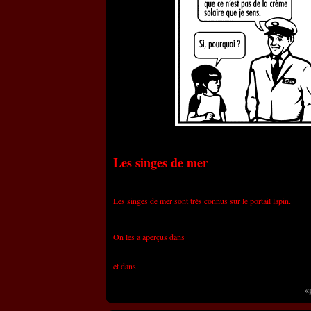
Les singes de mer
Les singes de mer sont très connus sur le portail lapin.
les aventures extraordina
On les a aperçus dans
Fromage
Elftor le Concepteur de Sites Web
et dans
«