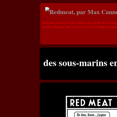
Red meat, un univers gore couleur sang qui dévoile ses long
touches d'humour noir : avec Ted le père de famille exemplai
des sous-marins e