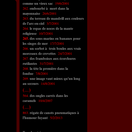
comme un vieux sac
19/6/2001
262.
embourbé à mort dans la
mayonnaise
26/6/2001
263.
du terreau de mandrill aux couleurs
de l'arc-en-ciel
3/7/2001
264.
le repas de noces de la mante
religieuse
10/7/2001
265.
des sous-marins en bananes pour
les singes de mer
17/7/2001
266.
un sorbet à trois boules aux vrais
morceaux de crevettes
24/7/2001
267.
des framboises aux écorchures
rutilantes
31/7/2001
268.
la tète la première dans la
fondue
7/8/2001
269.
une image vaut mieux qu'un long
au secours
14/8/2001
(...)
564.
des ongles carrés dans les
caramels
10/4/2007
(...)
863.
régate de canots pneumatiques à
l'humour fuyant
5/2/2013