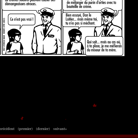
ires mais courtes des Singes de Mer
Plus Fort que le
de
Elftor
d'
.
précédent
(premier)
(dernier)
suivant»