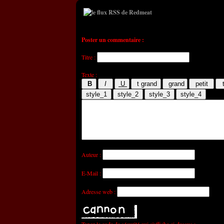
Poster un commentaire :
Titre :
Texte :
Auteur :
E-Mail :
Adresse web :
Tapez le code de sécurité qui s'affiche ci-dessus :