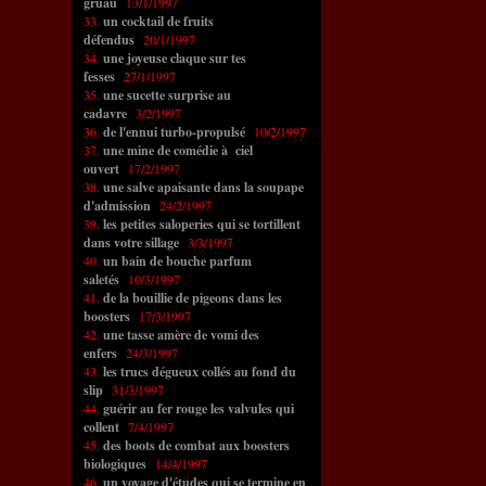
gruau
13/1/1997
33.
un cocktail de fruits
défendus
20/1/1997
34.
une joyeuse claque sur tes
fesses
27/1/1997
35.
une sucette surprise au
cadavre
3/2/1997
36.
de l'ennui turbo-propulsé
10/2/1997
37.
une mine de comédie à ciel
ouvert
17/2/1997
38.
une salve apaisante dans la soupape
d'admission
24/2/1997
39.
les petites saloperies qui se tortillent
dans votre sillage
3/3/1997
40.
un bain de bouche parfum
saletés
10/3/1997
41.
de la bouillie de pigeons dans les
boosters
17/3/1997
42.
une tasse amère de vomi des
enfers
24/3/1997
43.
les trucs dégueux collés au fond du
slip
31/3/1997
44.
guérir au fer rouge les valvules qui
collent
7/4/1997
45.
des boots de combat aux boosters
biologiques
14/4/1997
46.
un voyage d'études qui se termine en