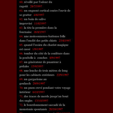
60.
réveillé par l'odeur du
ragoût
28/7/1997
61.
un onguent cortical contre l'envie de
se gratter
4/8/1997
62.
un bain de salive
improvisé
11/8/1997
63.
la tète la première dans la
fournaise
18/8/1997
64.
une moissonneuse-batteuse folle
dans l'enclôt des petits chiots
25/8/1997
65.
quand l'essieu du chariot magique
est cassé
1/9/1997
66.
tomber du côté de la confiture dans
la poubelle à couches
8/9/1997
67.
un générateur de puanteur à
pédales
15/9/1997
68.
une louche de trois mètres de long
pour les cabinets extérieurs
22/9/1997
69.
un gargarisme au
goulasch
29/9/1997
70.
un pneu crevé pendant votre voyage
intérieur
6/10/1997
71.
des traces de merde jusqu'au bout
des ongles
13/10/1997
72.
le bourdonnement saccadé de la
monotonie spontanée
20/10/1997