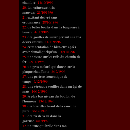
chambre
14/10/1996
20.
ton crâne sent très
mauvais
21/10/1996
21.
excitant délivré sans
ordonnance
28/10/1996
22.
de belles boules dans la baignoire à
beurre
4/11/1996
23.
des gouttes de sueur perlant sur vos
désirs enfouis
11/11/1996
24.
cette sentation de bien-ètre après
avoir démoli quelqu'un
18/11/1996
25.
une sieste sur les rails du chemin de
fer
25/11/1996
26.
un gros molard qui danse sur la
plaque chauffante
2/12/1996
27.
une perte astronomique de
temps
9/12/1996
28.
une sérénade soufflée dans un épi de
maïs
16/12/1996
29.
le plus bas niveau du bouton de
l'humour
23/12/1996
30.
des tourelles tirant de la rancune
pure
30/12/1996
31.
des ris de veau dans la
gaveuse
6/1/1997
32.
un truc qui brille dans ton