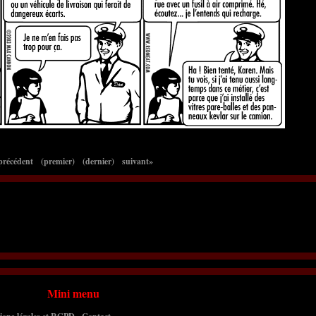
précédent
(premier)
(dernier)
suivant»
Mini menu