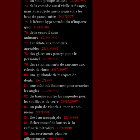
73.
un sous-groupe entassé
27/10/1997
74.
de la comédie aussi vieille et flasque,
mais aussi drôle que la peau sous les
bras de grand-mère
3/11/1997
75.
le héraut hyper-tendu du n'importe
quoi
10/11/1997
76.
de la cruauté sans
animaux
17/11/1997
77.
l'antidote aux moments
agréables
24/11/1997
78.
des glaces aux poneys pour le
personnel
1/12/1997
79.
des rationnements de rancune aux
relents de rhum
8/12/1997
80.
une guirlande de marques de
dents
15/12/1997
81.
une méthode flamenco pour arracher
les ongles
22/12/1997
82.
du baume contre les ampoules pour
les souffleurs de verre
29/12/1997
83.
un pain de viande à monter soi-
mème
5/1/1998
84.
élevé au naugahyde
12/1/1998
85.
lâcher massif de loutres à la
raffinerie pétrolière
19/1/1998
86.
des excréments plein les
affleurements
26/1/1998