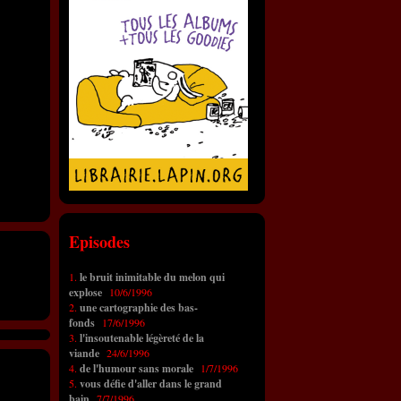
Episodes
1.
le bruit inimitable du melon qui
explose
10/6/1996
2.
une cartographie des bas-
fonds
17/6/1996
3.
l'insoutenable légèreté de la
viande
24/6/1996
4.
de l'humour sans morale
1/7/1996
5.
vous défie d'aller dans le grand
bain
7/7/1996