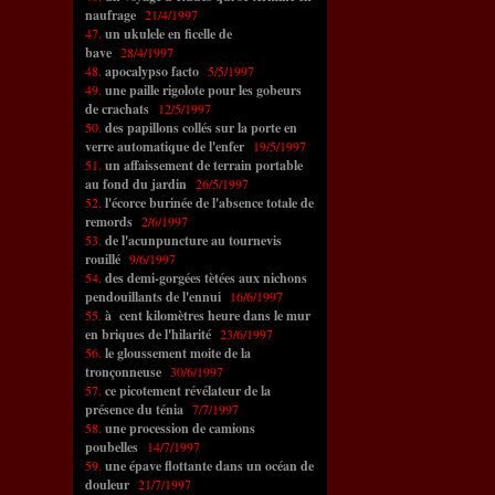
naufrage
21/4/1997
47.
un ukulele en ficelle de
bave
28/4/1997
48.
apocalypso facto
5/5/1997
49.
une paille rigolote pour les gobeurs
de crachats
12/5/1997
50.
des papillons collés sur la porte en
verre automatique de l'enfer
19/5/1997
51.
un affaissement de terrain portable
au fond du jardin
26/5/1997
52.
l'écorce burinée de l'absence totale de
remords
2/6/1997
53.
de l'acunpuncture au tournevis
rouillé
9/6/1997
54.
des demi-gorgées tètées aux nichons
pendouillants de l'ennui
16/6/1997
55.
à cent kilomètres heure dans le mur
en briques de l'hilarité
23/6/1997
56.
le gloussement moite de la
tronçonneuse
30/6/1997
57.
ce picotement révélateur de la
présence du ténia
7/7/1997
58.
une procession de camions
poubelles
14/7/1997
59.
une épave flottante dans un océan de
douleur
21/7/1997