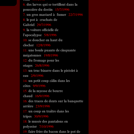
6.
des larves qui se tortillent dans la
poussière du destin
15/7/1996
7.
un gros mastard à fumer
22/7/1996
8.
le pot à crachats de
Gabriel
29/7/1996
9.
la voiture officielle de
l'apocalypse
5/8/1996
10.
se doucher en haut du
clocher
12/8/1996
11.
une boule puante de cinquante
mégatonnes
19/8/1996
12.
du fromage pour les
otages
26/8/1996
13.
un truc bizarre dans le pistolet à
eau
2/9/1996
14.
un petit coup câlin dans les
côtes
9/9/1996
15.
de la mycose de beurre
chaud
16/9/1996
16.
des traces de dents sur la banquette
arrière
23/9/1996
17.
un coup en traître dans les
tripes
30/9/1996
18.
le musée des pantalons en
polyester
7/10/1996
19.
faire frire du bacon dans le pot de