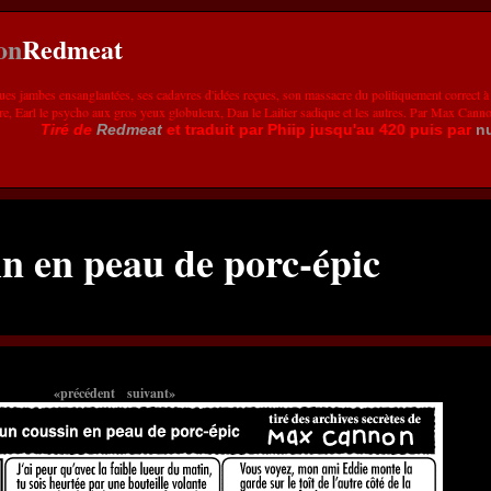
Redmeat
ues jambes ensanglantées, ses cadavres d'idées reçues, son massacre du politiquement correct à
re, Earl le psycho aux gros yeux globuleux, Dan le Laitier sadique et les autres. Par Max Cann
Tiré de
Redmeat
et traduit par Phiip jusqu'au 420 puis par
n
in en peau de porc-épic
«précédent
suivant»