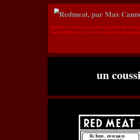
Red meat, un univers gore couleur sang qui dévoile ses long
touches d'humour noir : avec Ted le père de famille exemplai
un couss