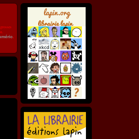
 grosses
on.
uméric
.